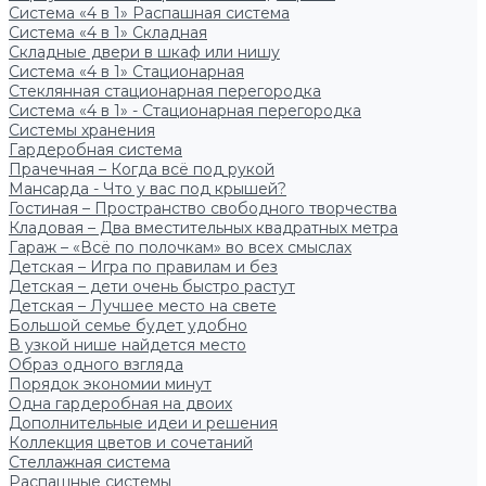
Система «4 в 1» Распашная система
Система «4 в 1» Складная
Складные двери в шкаф или нишу
Система «4 в 1» Стационарная
Стеклянная стационарная перегородка
Система «4 в 1» - Стационарная перегородка
Системы хранения
Гардеробная система
Прачечная – Когда всё под рукой
Мансарда - Что у вас под крышей?
Гостиная – Пространство свободного творчества
Кладовая – Два вместительных квадратных метра
Гараж – «Всё по полочкам» во всех смыслах
Детская – Игра по правилам и без
Детская – дети очень быстро растут
Детская – Лучшее место на свете
Большой семье будет удобно
В узкой нише найдется место
Образ одного взгляда
Порядок экономии минут
Одна гардеробная на двоих
Дополнительные идеи и решения
Коллекция цветов и сочетаний
Стеллажная система
Распашные системы