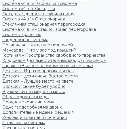
Система «4 в 1» Распашная система
Система «4 в 1» Складная
Складные двери в шкаф или нишу
Система «4 в 1» Стационарная
Стеклянная стационарная перегородка
Система «4 в 1» - Стационарная перегородка
Системы хранения
Гардеробная система
Прачечная – Когда всё под рукой
Мансарда - Что у вас под крышей?
Гостиная – Пространство свободного творчества
Кладовая – Два вместительных квадратных метра
Гараж – «Всё по полочкам» во всех смыслах
Детская – Игра по правилам и без
Детская – дети очень быстро растут
Детская – Лучшее место на свете
Большой семье будет удобно
В узкой нише найдется место
Образ одного взгляда
Порядок экономии минут
Одна гардеробная на двоих
Дополнительные идеи и решения
Коллекция цветов и сочетаний
Стеллажная система
Распашные системы