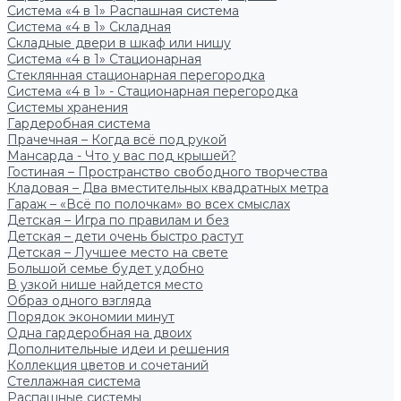
Система «4 в 1» Распашная система
Система «4 в 1» Складная
Складные двери в шкаф или нишу
Система «4 в 1» Стационарная
Стеклянная стационарная перегородка
Система «4 в 1» - Стационарная перегородка
Системы хранения
Гардеробная система
Прачечная – Когда всё под рукой
Мансарда - Что у вас под крышей?
Гостиная – Пространство свободного творчества
Кладовая – Два вместительных квадратных метра
Гараж – «Всё по полочкам» во всех смыслах
Детская – Игра по правилам и без
Детская – дети очень быстро растут
Детская – Лучшее место на свете
Большой семье будет удобно
В узкой нише найдется место
Образ одного взгляда
Порядок экономии минут
Одна гардеробная на двоих
Дополнительные идеи и решения
Коллекция цветов и сочетаний
Стеллажная система
Распашные системы