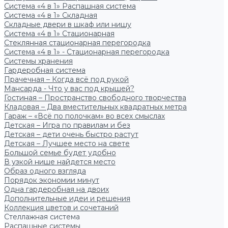
Система «4 в 1» Распашная система
Система «4 в 1» Складная
Складные двери в шкаф или нишу
Система «4 в 1» Стационарная
Стеклянная стационарная перегородка
Система «4 в 1» - Стационарная перегородка
Системы хранения
Гардеробная система
Прачечная – Когда всё под рукой
Мансарда - Что у вас под крышей?
Гостиная – Пространство свободного творчества
Кладовая – Два вместительных квадратных метра
Гараж – «Всё по полочкам» во всех смыслах
Детская – Игра по правилам и без
Детская – дети очень быстро растут
Детская – Лучшее место на свете
Большой семье будет удобно
В узкой нише найдется место
Образ одного взгляда
Порядок экономии минут
Одна гардеробная на двоих
Дополнительные идеи и решения
Коллекция цветов и сочетаний
Стеллажная система
Распашные системы