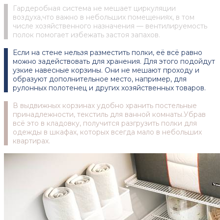
Гардеробная система не мешает циркуляции
воздуха,что важно в небольших помещениях, в том
числе хозяйственного назначения — вентилируемость
полок помогает избежать застоя запахов.
Если на стене нельзя разместить полки, её всё равно
можно задействовать для хранения. Для этого подойдут
узкие навесные корзины. Они не мешают проходу и
образуют дополнительное место, например, для
рулонных полотенец и других хозяйственных товаров.
В выдвижных корзинах удобно хранить постельные
принадлежности, текстиль для ванной комнаты.Убрав
всё это в кладовку, получится разгрузить полки для
одежды в шкафах, которых всегда мало в небольших
квартирах.