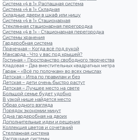
Система «4 в 1» Распашная система
Система «4 в 1» Складная
Складные двери в шкаф или нишу
Система «4 в 1» Стационарная
Стеклянная стационарная перегородка
Система «4 в 1» - Стационарная перегородка
Системы хранения
Гардеробная система
Прачечная – Когда всё под рукой
Мансарда - Что у вас под крышей?
Гостиная – Пространство свободного творчества
Кладовая – Два вместительных квадратных метра
Гараж – «Всё по полочкам» во всех смыслах
Детская – Игра по правилам и без
Детская – дети очень быстро растут
Детская – Лучшее место на свете
Большой семье будет удобно
В узкой нише найдется место
Образ одного взгляда
Порядок экономии минут
Одна гардеробная на двоих
Дополнительные идеи и решения
Коллекция цветов и сочетаний
Стеллажная система
Распашные системы