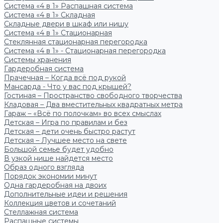
Система «4 в 1» Распашная система
Система «4 в 1» Складная
Складные двери в шкаф или нишу
Система «4 в 1» Стационарная
Стеклянная стационарная перегородка
Система «4 в 1» - Стационарная перегородка
Системы хранения
Гардеробная система
Прачечная – Когда всё под рукой
Мансарда - Что у вас под крышей?
Гостиная – Пространство свободного творчества
Кладовая – Два вместительных квадратных метра
Гараж – «Всё по полочкам» во всех смыслах
Детская – Игра по правилам и без
Детская – дети очень быстро растут
Детская – Лучшее место на свете
Большой семье будет удобно
В узкой нише найдется место
Образ одного взгляда
Порядок экономии минут
Одна гардеробная на двоих
Дополнительные идеи и решения
Коллекция цветов и сочетаний
Стеллажная система
Распашные системы