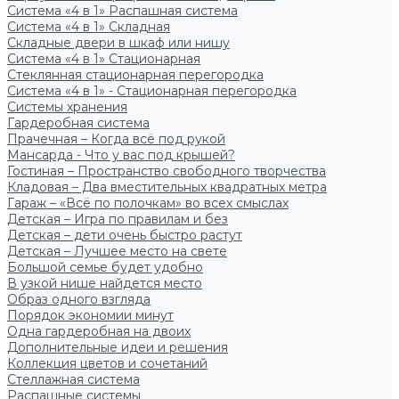
Система «4 в 1» Распашная система
Система «4 в 1» Складная
Складные двери в шкаф или нишу
Система «4 в 1» Стационарная
Стеклянная стационарная перегородка
Система «4 в 1» - Стационарная перегородка
Системы хранения
Гардеробная система
Прачечная – Когда всё под рукой
Мансарда - Что у вас под крышей?
Гостиная – Пространство свободного творчества
Кладовая – Два вместительных квадратных метра
Гараж – «Всё по полочкам» во всех смыслах
Детская – Игра по правилам и без
Детская – дети очень быстро растут
Детская – Лучшее место на свете
Большой семье будет удобно
В узкой нише найдется место
Образ одного взгляда
Порядок экономии минут
Одна гардеробная на двоих
Дополнительные идеи и решения
Коллекция цветов и сочетаний
Стеллажная система
Распашные системы