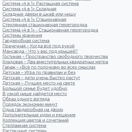
Система «4 в 1» Распашная система
Система «4 в 1» Складная
Складные двери в шкаф или нишу
Система «4 в 1» Стационарная
Стеклянная стационарная перегородка
Система «4 в 1» - Стационарная перегородка
Системы хранения
Гардеробная система
Прачечная – Когда всё под рукой
Мансарда - Что у вас под крышей?
Гостиная – Пространство свободного творчества
Кладовая – Два вместительных квадратных метра
Гараж – «Всё по полочкам» во всех смыслах
Детская – Игра по правилам и без
Детская – дети очень быстро растут
Детская – Лучшее место на свете
Большой семье будет удобно
В узкой нише найдется место
Образ одного взгляда
Порядок экономии минут
Одна гардеробная на двоих
Дополнительные идеи и решения
Коллекция цветов и сочетаний
Стеллажная система
Распашные системы